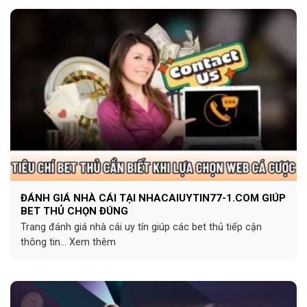
ĐÁNH GIÁ NHÀ CÁI TẠI NHACAIUYTIN77-1.COM GIÚP
BET THỦ CHỌN ĐÚNG
Trang đánh giá nhà cái uy tín giúp các bet thủ tiếp cận
thông tin... Xem thêm