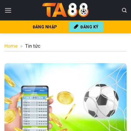
Skip
to
content
ĐĂNG NHẬP
ĐĂNG KÝ
Home
»
Tin tức