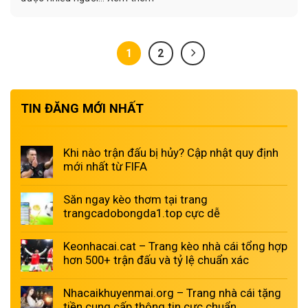
1
2
TIN ĐĂNG MỚI NHẤT
Khi nào trận đấu bị hủy? Cập nhật quy định
mới nhất từ FIFA
Săn ngay kèo thơm tại trang
trangcadobongda1.top cực dễ
Keonhacai.cat – Trang kèo nhà cái tổng hợp
hơn 500+ trận đấu và tỷ lệ chuẩn xác
Nhacaikhuyenmai.org – Trang nhà cái tặng
tiền cung cấp thông tin cực chuẩn