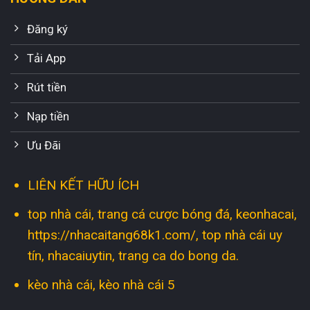
Đăng ký
Tải App
Rút tiền
Nạp tiền
Ưu Đãi
LIÊN KẾT HỮU ÍCH
top nhà cái
,
trang cá cược bóng đá
,
keonhacai
,
https://nhacaitang68k1.com/
,
top nhà cái uy
tín
,
nhacaiuytin
,
trang ca do bong da
.
kèo nhà cái
,
kèo nhà cái 5