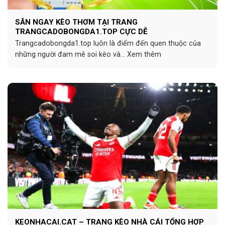
SĂN NGAY KÈO THƠM TẠI TRANG
TRANGCADOBONGDA1.TOP CỰC DỄ
Trangcadobongda1.top luôn là điểm đến quen thuộc của
những người đam mê soi kèo và... Xem thêm
KEONHACAI.CAT – TRANG KÈO NHÀ CÁI TỔNG HỢP