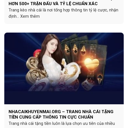
HƠN 500+ TRẬN ĐẤU VÀ TỶ LỆ CHUẨN XÁC
Trang kèo nhà cái là nơi tổng hợp thông tin tỷ lệ cược, nhận
định... Xem thêm
NHACAIKHUYENMAI.ORG – TRANG NHÀ CÁI TẶNG
TIỀN CUNG CẤP THÔNG TIN CỰC CHUẨN
Trang nhà cái tặng tiền luôn là lựa chọn ưu tiên của nhiều