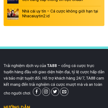
Nhà cái uy tín – Cá cược không giới hạn tại
Nhacaiuytin2.id
Trải nghiệm dịch vụ của
TA88
– cổng cá cược trực
tuyến hàng đầu với giao diện hiện đại, tỷ lệ cược hấp dẫn
và bảo mật tuyệt đối. Hỗ trợ khách hàng 24/7, TA88 cam
kết mang đến trải nghiệm cá cược mượt mà và an toàn
cho người chơi.
HƯỚNG DẪN